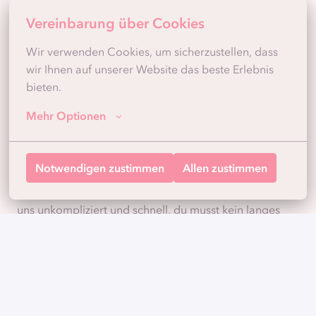
Vereinbarung über Cookies
Wir verwenden Cookies, um sicherzustellen, dass 
wir Ihnen auf unserer Website das beste Erlebnis 
bieten.
Mehr Optionen
Klingt nach deiner nächsten Herausforderung?
Notwendigen zustimmen
Allen zustimmen
Dann freuen wir uns auf deine Bewerbung und darauf,
dich kennenzulernen. Der Bewerbungsprozess ist bei
uns unkompliziert und schnell, du musst kein langes
Anschreiben vorbereiten, ein kurzer Lebenslauf reicht
uns für den Start völlig aus.
Wenn du Fragen zur Position, zum Tech-Stack oder zum
Team hast, melde dich jederzeit gerne direkt bei uns.
Wir geben dir offen und ehrlich einen Einblick in die